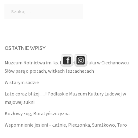
Szukaj:
OSTATNIE WPISY
Muzeum Rolnictwa im. ks. Krzysztofa Kluka w Ciechanowcu.
Słów parę o płotach, witkach i sztachetach
W starym sadzie
Lato coraz bliżej….! Podlaskie Muzeum Kultury Ludowej w
majowej sukni
Kozłowy Ług, Boratyńszczyzna
Wspomnienie jesieni – Łaźnie, Pieczonka, Surażkowo, Turo