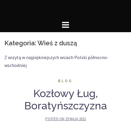
Skip
to
content
Kategoria:
Wieś z duszą
Z wizytą w najpiękniejszych wsiach Polski północno-
wschodniej
BLOG
Kozłowy Ług,
Boratyńszczyzna
POSTED ON
29 MAJA 2021