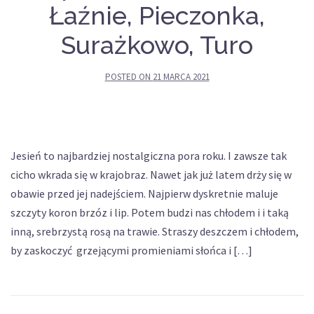
Łaźnie, Pieczonka,
Surażkowo, Turo
POSTED ON
21 MARCA 2021
Jesień to najbardziej nostalgiczna pora roku. I zawsze tak
cicho wkrada się w krajobraz. Nawet jak już latem drży się w
obawie przed jej nadejściem. Najpierw dyskretnie maluje
szczyty koron brzóz i lip. Potem budzi nas chłodem i i taką
inną, srebrzystą rosą na trawie. Straszy deszczem i chłodem,
by zaskoczyć grzejącymi promieniami słońca i […]