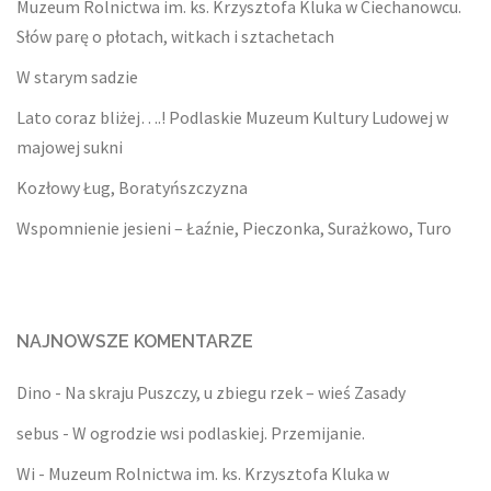
Muzeum Rolnictwa im. ks. Krzysztofa Kluka w Ciechanowcu.
Słów parę o płotach, witkach i sztachetach
W starym sadzie
Lato coraz bliżej….! Podlaskie Muzeum Kultury Ludowej w
majowej sukni
Kozłowy Ług, Boratyńszczyzna
Wspomnienie jesieni – Łaźnie, Pieczonka, Surażkowo, Turo
NAJNOWSZE KOMENTARZE
Dino
-
Na skraju Puszczy, u zbiegu rzek – wieś Zasady
sebus
-
W ogrodzie wsi podlaskiej. Przemijanie.
Wi
-
Muzeum Rolnictwa im. ks. Krzysztofa Kluka w