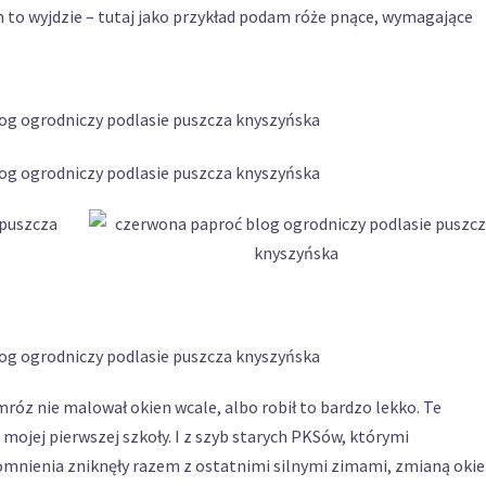
m to wyjdzie – tutaj jako przykład podam róże pnące, wymagające
róz nie malował okien wcale, albo robił to bardzo lekko. Te
mojej pierwszej szkoły. I z szyb starych PKSów, którymi
mnienia zniknęły razem z ostatnimi silnymi zimami, zmianą okie