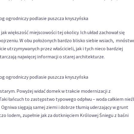
jak większość miejscowości tej okolicy. Ich układ zachował się
pojrzeniu. W obu położonych bardzo blisko siebie wsiach, mnóstw
ie utrzymywanych przez właścicieli, jak i tych nieco bardziej
arczają najwięcej informacji o starej architekturze.
e starym. Powyżej widać domek w trakcie modernizacji z
aki łańcuch to zastępstwo typowego odpłwu – woda całkiem nieź
. Ogniwa sięgają samej ziemi i dobrze tłumią uderzający w grunt
czo lodem, zupełnie jak za dotknięciem Królowej Śniegu z baśni