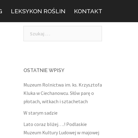
G
LEKSYKON ROŚLIN
KONTAKT
OSTATNIE WPISY
Muzeum Rolnictwa im. ks. Krzysztofa
Kluka w Ciechanowcu. Słów parę o
płotach, witkach i sztachetach
W starym sadzie
Lato coraz bliżej….! Podlaskie
Muzeum Kultury Ludowej w majowej