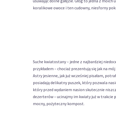
usuwając dolne gałęzie. Głóg to jedna z moich 
koralikowe owoce i ten cudowny, niesforny pok
Suche kwiatostany – jedne z najbardziej niedo
przykładem – chociaż prezentują się jak na mój 
Astry jesienne, jak już wcześniej pisałam, potr
posiadają delikatny puszek, który pozwala nasi
który przed wydaniem nasion skutecznie niszcz
dezerterów – ucinajmy im kwiaty już w trakcie
mocny, pożyteczny kompost.