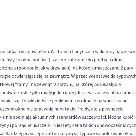
 kilka rodzajów okien. W starych budynkach widujemy najczęście
kle były to okna polskie (czasem zaliczane do podtypu okna
ieżnica (podobnie jak w drzwiach), na której umieszczano 2 pary
 drugie otwierające się na zewnątrz. W przeciwieństwie do typowyc
tkowej “ramy” na zewnątrz skrzyni, na której poruszały się
 podwórza skrzydła miały jeden duży plus – w czasie wiatru same s
Pewnie często widzieliście poukładane w oknach na wacie suche
czesne okna nie zapewnią nam takiej frajdy, ale z pewnością
ie nie spełniają aktualnych standardów szczelności. Można kupić 
yby i porządne uszczelki. Niestety cena takich unowocześnionych
oka. Bardziej przystępną alternatywą są typowe współczesne okna,