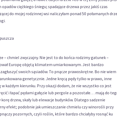
h opadów ciężkiego śniegu; spadające drzewa przez jakiś czas
dzącej do mojej rodzinnej wsi naliczyłam ponad 50 połamanych drz
ogi.
 – chmiel zwyczajny. Nie jest to do końca rodzimy gatunek –
zował Europę objętą klimatem umiarkowanym. Jest bardzo
i zagłuszyć swoich sąsiadów. To pnącze prawoskrętne. Bo nie wiem
uwarunkowana genetycznie. Jedne kręcą pędy tylko w prawo, inne
ię w każdym kierunku. Przy okazji dodam, że nie wszystko co jest
ręcić i łapać pędami gałęzie lub pergole a pozostałe… mają do te
w korę drzew, skały lub elewacje budynków. Dlatego sadzenie
rny efekt; podobnie jak umieszczanie chmielu czy winorośli przy
 pnączy pozornych, czyli roślin, które bardzo chciałyby rosnąć ku