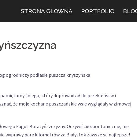
STRONA GŁOWNA
PORTFOLIO
BLO
tyńszczyzna
nie pamiętamy śniegu, który doprowadzał do przekleństw i
zyznać, że moje kochane puszczańskie wsie wyglądały w zimowej
łowego Ługu i Boratyńszczyzny. Oczywiście spontanicznie, nie
kie wyprawy parę kilometrów za Białystok zawsze są najlepsze!