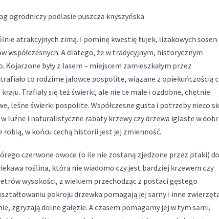
ie atrakcyjnych zimą. I pominę kwestię tujek, lizakowych sosen
dów współczesnych. A dlatego, że w tradycyjnym, historycznym
ło. Kojarzone były z lasem – miejscem zamieszkałym przez
 trafiało to rodzime jałowce pospolite, wiązane z opiekuńczością 
kraju. Trafiały się też świerki, ale nie te małe i ozdobne, chętnie
, leśne świerki pospolite. Współczesne gusta i potrzeby nieco si
luźne i naturalistyczne rabaty krzewy czy drzewa iglaste w dob
robią, w końcu cechą historii jest jej zmienność.
rego czerwone owoce (o ile nie zostaną zjedzone przez ptaki) d
ciekawa roślina, która nie wiadomo czy jest bardziej krzewem czy
metrów wysokości, z wiekiem przechodząc z postaci gęstego
ształtowaniu pokroju drzewka pomagają jej sarny i inne zwierzęt
rnie, zgryzają dolne gałęzie. A czasem pomagamy jej w tym sami,