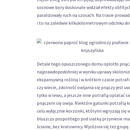
sosnowe bory doskonale widział efekty obfityc
paraliżowały ruch na szosach. Na trasie prowa
i to na zaledwie kilkukilometrowym odcinku dr
Detale tego opuszczonego domu oplotło pnącze
najprawdopodobniej w wyniku uprawy skoloni
ekspansywną rośliną i w krótkim czasie potraf
czy wiecie, zdolność owijania się pnączy jest 
tylko w lewo, a jeszcze inne potrafią oplatać s
pnączem się owija. Niektóre gatunki potrafią k
celu wyłącznie korzonki, którymi wgryzają się 
bluszczu pospolitego pod siatką przyniesie ma
ścianie, bez kratownicy. Wyróżnia się też grupę