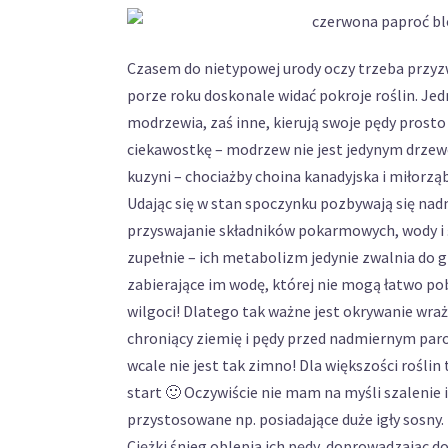
Czasem do nietypowej urody oczy trzeba przyzwyc
porze roku doskonale widać pokroje roślin. Jedn
modrzewia, zaś inne, kierują swoje pędy prosto
ciekawostkę – modrzew nie jest jedynym drzew
kuzyni – chociażby choina kanadyjska i miłorząb
Udając się w stan spoczynku pozbywają się nadm
przyswajanie składników pokarmowych, wody i ś
zupełnie – ich metabolizm jedynie zwalnia do g
zabierające im wodę, której nie mogą łatwo pobr
wilgoci! Dlatego tak ważne jest okrywanie wra
chroniący ziemię i pędy przed nadmiernym par
wcale nie jest tak zimno! Dla większości roślin
start 🙂 Oczywiście nie mam na myśli szalenie
przystosowane np. posiadające duże igły sosny.
Ciężki śnieg oblepia ich pędy, doprowadzając do