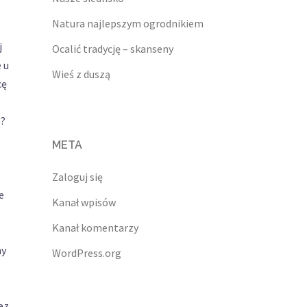
Natura najlepszym ogrodnikiem
j
Ocalić tradycję – skanseny
 u
Wieś z duszą
cę
e?
META
Zaloguj się
e
Kanał wpisów
Kanał komentarzy
ny
WordPress.org
ez