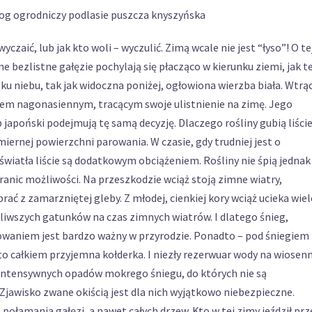
zaić, lub jak kto woli – wyczulić. Zimą wcale nie jest “łyso”! O te
e bezlistne gałęzie pochylają się płacząco w kierunku ziemi, jak te
 ku niebu, tak jak widoczna poniżej, ogłowiona wierzba biała. Wtrą
em nagonasiennym, tracącym swoje ulistnienie na zimę. Jego
 japoński podejmują tę samą decyzję. Dlaczego rośliny gubią liści
iernej powierzchni parowania. W czasie, gdy trudniej jest o
wiatła liście są dodatkowym obciążeniem. Rośliny nie śpią jednak
ranic możliwości. Na przeszkodzie wciąż stoją zimne wiatry,
ać z zamarzniętej gleby. Z młodej, cienkiej kory wciąż ucieka wiel
żliwszych gatunków na czas zimnych wiatrów. I dlatego śnieg,
owaniem jest bardzo ważny w przyrodzie. Ponadto – pod śniegiem
 to całkiem przyjemna kołderka. I niezły rezerwuar wody na wiosen
 intensywnych opadów mokrego śniegu, do których nie są
 Zjawisko zwane okiścią jest dla nich wyjątkowo niebezpieczne.
 połamania gałęzi, a nawet całych drzew. Kto w tej zimy jeździł prz