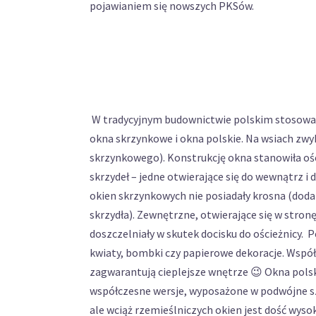
pojawianiem się nowszych PKSów.
W tradycyjnym budownictwie polskim stosowano
okna skrzynkowe i okna polskie. Na wsiach zwy
skrzynkowego). Konstrukcję okna stanowiła ośc
skrzydeł – jedne otwierające się do wewnątrz i
okien skrzynkowych nie posiadały krosna (doda
skrzydła). Zewnętrzne, otwierające się w stronę
doszczelniały w skutek docisku do ościeżnicy. 
kwiaty, bombki czy papierowe dekoracje. Współ
zagwarantują cieplejsze wnętrze 😉 Okna polsk
współczesne wersje, wyposażone w podwójne sz
ale wciąż rzemieślniczych okien jest dość wys