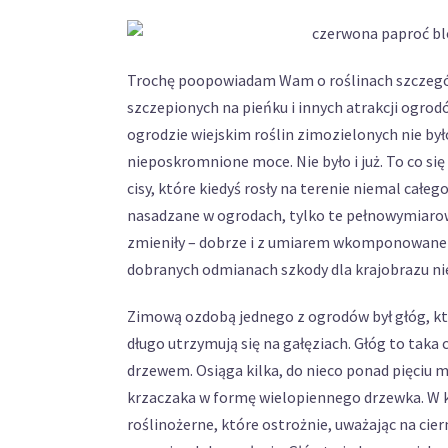
Trochę poopowiadam Wam o roślinach szczególn
szczepionych na pieńku i innych atrakcji ogro
ogrodzie wiejskim roślin zimozielonych nie by
nieposkromnione moce. Nie było i już. To co się
cisy, które kiedyś rosły na terenie niemal całego 
nasadzane w ogrodach, tylko te pełnowymiarowe
zmieniły – dobrze i z umiarem wkomponowane w 
dobranych odmianach szkody dla krajobrazu nie 
Zimową ozdobą jednego z ogrodów był głóg, któ
długo utrzymują się na gałęziach. Głóg to taka 
drzewem. Osiąga kilka, do nieco ponad pięciu 
krzaczaka w formę wielopiennego drzewka. W k
roślinożerne, które ostrożnie, uważając na cie