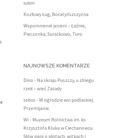
sukni
Kozłowy Ług, Boratyńszczyzna
Wspomnienie jesieni – Łaźnie,
Pieczonka, Surażkowo, Turo
o
NAJNOWSZE KOMENTARZE
Dino
-
Na skraju Puszczy, u zbiegu
rzek – wieś Zasady
sebus
-
W ogrodzie wsi podlaskiej.
le
Przemijanie.
Wi
-
Muzeum Rolnictwa im. ks.
Krzysztofa Kluka w Ciechanowcu.
Słów parę o płotach, witkach i