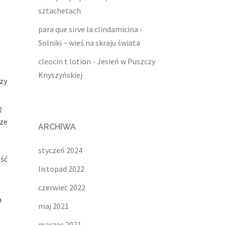
sztachetach
para que sirve la clindamicina
-
Solniki – wieś na skraju świata
cleocin t lotion
-
Jesień w Puszczy
Knyszyńskiej
czy
ę
rze
ARCHIWA
styczeń 2024
ość
listopad 2022
czerwiec 2022
a
maj 2021
marzec 2021