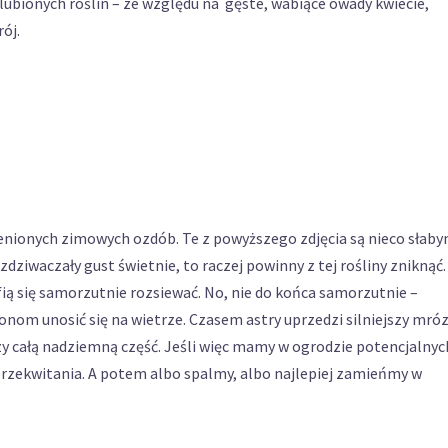
ulubionych roślin – ze względu na gęste, wabiące owady kwiecie,
rój.
cenionych zimowych ozdób. Te z powyższego zdjęcia są nieco słab
zdziwaczały gust świetnie, to raczej powinny z tej rośliny zniknąć.
afią się samorzutnie rozsiewać. No, nie do końca samorzutnie –
onom unosić się na wietrze. Czasem astry uprzedzi silniejszy mróz
y całą nadziemną część. Jeśli więc mamy w ogrodzie potencjalnyc
 przekwitania. A potem albo spalmy, albo najlepiej zamieńmy w