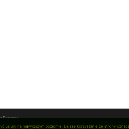
 aThemes.
zyć usługi na najwyższym poziomie. Dalsze korzystanie ze strony oznacz