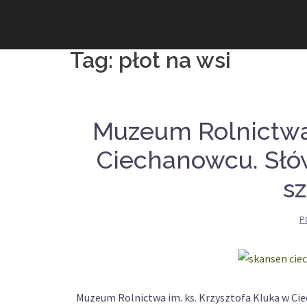
Skip
to
content
Tag:
płot na wsi
Muzeum Rolnictwa 
Ciechanowcu. Słów
s
P
Muzeum Rolnictwa im. ks. Krzysztofa Kluka w Ciec