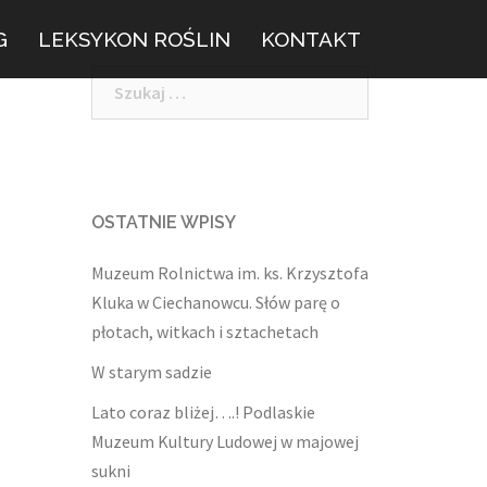
G
LEKSYKON ROŚLIN
KONTAKT
Szukaj:
w
OSTATNIE WPISY
Muzeum Rolnictwa im. ks. Krzysztofa
Kluka w Ciechanowcu. Słów parę o
płotach, witkach i sztachetach
W starym sadzie
Lato coraz bliżej….! Podlaskie
Muzeum Kultury Ludowej w majowej
sukni