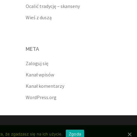
Ocalić tradycję – skanseny
Wieś z duszą
META
Zaloguj się
Kanał wpisów
Kanał komentarzy
WordPress.org
a, że zgadzasz się na ich użycie.
Zgoda