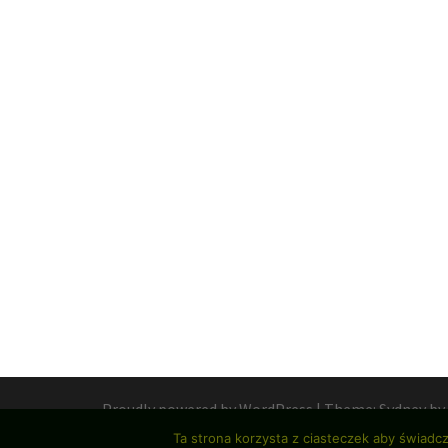
Proudly powered by WordPress
|
Theme:
Sydney
by
Ta strona korzysta z ciasteczek aby świadc