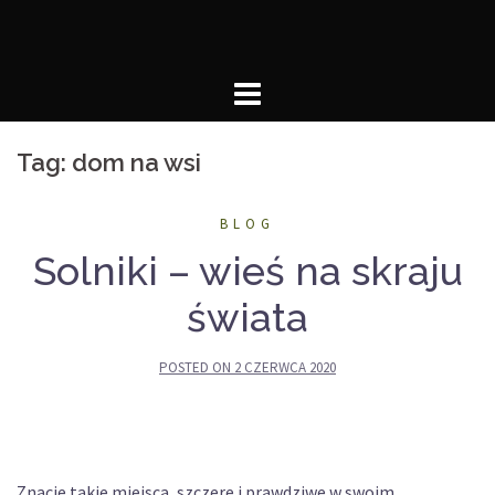
Skip
to
content
Tag:
dom na wsi
BLOG
Solniki – wieś na skraju
świata
POSTED ON
2 CZERWCA 2020
Znacie takie miejsca, szczere i prawdziwe w swoim