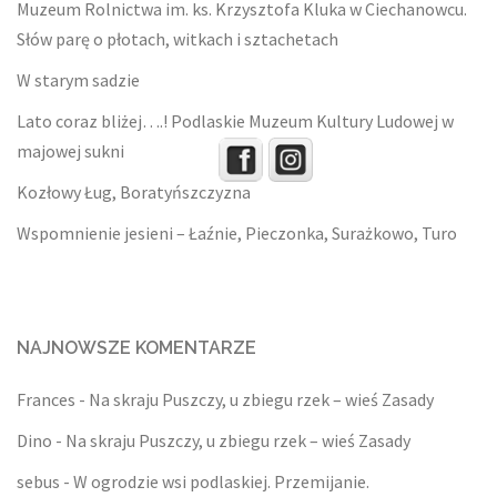
Muzeum Rolnictwa im. ks. Krzysztofa Kluka w Ciechanowcu.
Słów parę o płotach, witkach i sztachetach
W starym sadzie
Lato coraz bliżej….! Podlaskie Muzeum Kultury Ludowej w
majowej sukni
Kozłowy Ług, Boratyńszczyzna
Wspomnienie jesieni – Łaźnie, Pieczonka, Surażkowo, Turo
NAJNOWSZE KOMENTARZE
Frances
-
Na skraju Puszczy, u zbiegu rzek – wieś Zasady
Dino
-
Na skraju Puszczy, u zbiegu rzek – wieś Zasady
sebus
-
W ogrodzie wsi podlaskiej. Przemijanie.